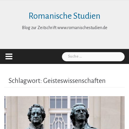
Skip
to
Romanische Studien
content
Blog zur Zeitschrift www.romanischestudien.de
Suche
nach:
Schlagwort:
Geisteswissenschaften