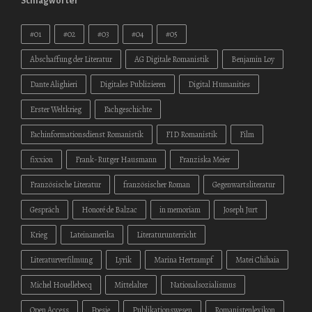
Schlagwörter
#01
#02
#03
#04
#05
Abschaffung der Literatur
AG Digitale Romanistik
Benjamin Loy
Dante Alighieri
Digitales Publizieren
Digital Humanities
Erster Weltkrieg
Fachgeschichte
Fachinformationsdienst Romanistik
FID Romanistik
Film
fixxion
Frank-Rutger Hausmann
Franziska Meier
Französische Literatur
französischer Roman
Gegenwartsliteratur
Gespräch
Honoré de Balzac
in memoriam
Joseph Jurt
Krieg
Lateinamerika
Literaturunterricht
Literaturverfilmung
Lyrik
Marina Hertrampf
Matei Chihaia
Michel Houellebecq
Mittelalter
Nationalsozialismus
Open Access
Poesie
Publikationswesen
Romanistenlexikon