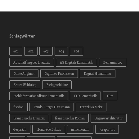
Schlagwörter
#01
#02
#03
#04
#05
Abschaffung der Literatur
AG Digitale Romanistik
Benjamin Loy
Dante Alighieri
Digitales Publizieren
Digital Humanities
Erster Weltkrieg
Fachgeschichte
Fachinformationsdienst Romanistik
FID Romanistik
Film
fixxion
Frank-Rutger Hausmann
Franziska Meier
Französische Literatur
französischer Roman
Gegenwartsliteratur
Gespräch
Honoré de Balzac
in memoriam
Joseph Jurt