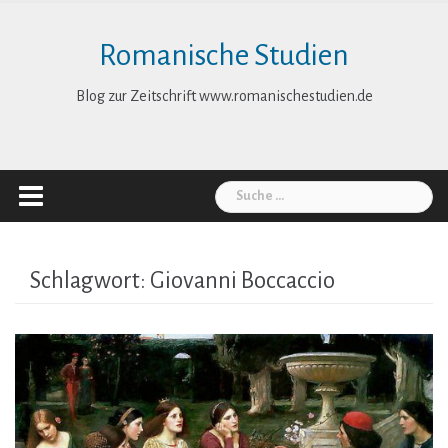
Skip
to
Romanische Studien
content
Blog zur Zeitschrift www.romanischestudien.de
Suche
nach:
Schlagwort:
Giovanni Boccaccio