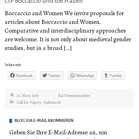
CfP Boccaccio und die Frauen
Boccaccio and Women We invite proposals for
articles about Boccaccio and Women.
Comparative and interdisciplinary approaches
are welcome. It is not only about medieval gender
studies, but in a broad […]
Teilen mit:
Facebook
Twitter
WhatsApp
Tumblr
22. März 2015
Kai Nonnenmacher
Call for Papers
,
Italienisch
BLOG VIA E-MAIL ABONNIEREN
Geben Sie Ihre E-Mail-Adresse an, um