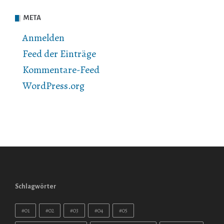
META
Anmelden
Feed der Einträge
Kommentare-Feed
WordPress.org
Schlagwörter
#01
#02
#03
#04
#05