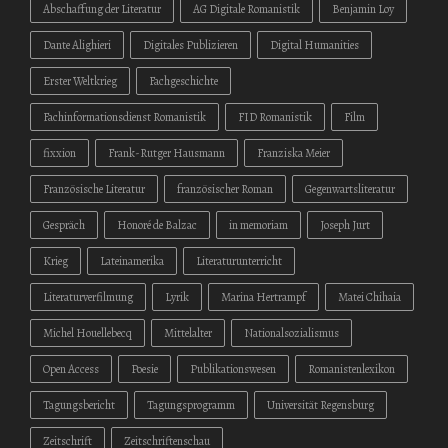
Abschaffung der Literatur
AG Digitale Romanistik
Benjamin Loy
Dante Alighieri
Digitales Publizieren
Digital Humanities
Erster Weltkrieg
Fachgeschichte
Fachinformationsdienst Romanistik
FID Romanistik
Film
fixxion
Frank-Rutger Hausmann
Franziska Meier
Französische Literatur
französischer Roman
Gegenwartsliteratur
Gespräch
Honoré de Balzac
in memoriam
Joseph Jurt
Krieg
Lateinamerika
Literaturunterricht
Literaturverfilmung
Lyrik
Marina Hertrampf
Matei Chihaia
Michel Houellebecq
Mittelalter
Nationalsozialismus
Open Access
Poesie
Publikationswesen
Romanistenlexikon
Tagungsbericht
Tagungsprogramm
Universität Regensburg
Zeitschrift
Zeitschriftenschau