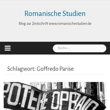
Skip
to
Romanische Studien
content
Blog zur Zeitschrift www.romanischestudien.de
Suche
nach:
Schlagwort:
Goffredo Parise