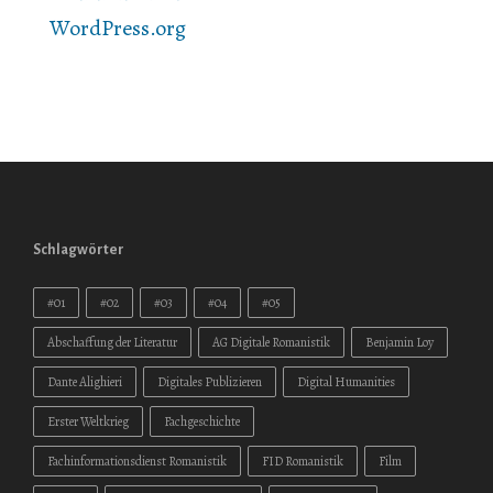
WordPress.org
Schlagwörter
#01
#02
#03
#04
#05
Abschaffung der Literatur
AG Digitale Romanistik
Benjamin Loy
Dante Alighieri
Digitales Publizieren
Digital Humanities
Erster Weltkrieg
Fachgeschichte
Fachinformationsdienst Romanistik
FID Romanistik
Film