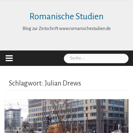
Skip
to
Romanische Studien
content
Blog zur Zeitschrift www.romanischestudien.de
Suche
nach:
Schlagwort:
Julian Drews