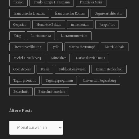
fixxion
Frank-Rutger Hausmann
Franziska Meier
Französische Literatur
französischer Roman
Gegenwartsliteratur
Gespräch
Honoré de Balzac
in memoriam
Joseph Jurt
Krieg
Lateinamerika
Literaturunterricht
Literaturverfilmung
Lyrik
Marina Hertrampf
Matei Chihaia
Michel Houellebecq
Mittelalter
Nationalsozialismus
Open Access
Poesie
Publikationswesen
Romanistenlexikon
Tagungsbericht
Tagungsprogramm
Universität Regensburg
Zeitschrift
Zeitschriftenschau
Ältere Posts
Ältere
Posts