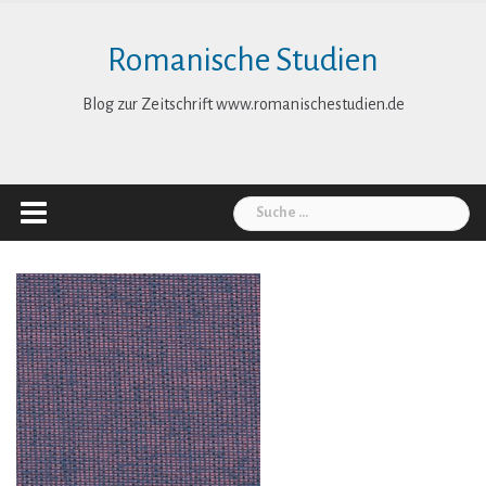
Skip
to
Romanische Studien
content
Blog zur Zeitschrift www.romanischestudien.de
Suche
nach: