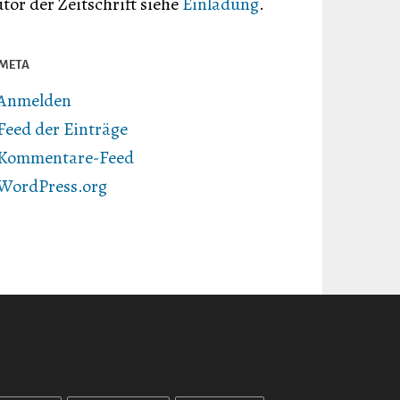
tor der Zeitschrift siehe
Einladung
.
META
Anmelden
Feed der Einträge
Kommentare-Feed
WordPress.org