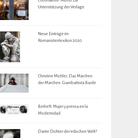
Coronakrise: Aufruf zur
Unterstützung der Verlage
Neue Einträge im
Romanistenlexikon 2020
Christine Michler, Das Märchen
der Märchen: Giambattista Basile
Beiheft: Mujer y prensa en la
Modernidad
Dante Dichter der irdischen Welt?