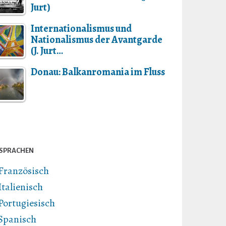
Jurt)
Internationalismus und
Nationalismus der Avantgarde
(J. Jurt…
Donau: Balkanromania im Fluss
SPRACHEN
Französisch
Italienisch
Portugiesisch
Spanisch