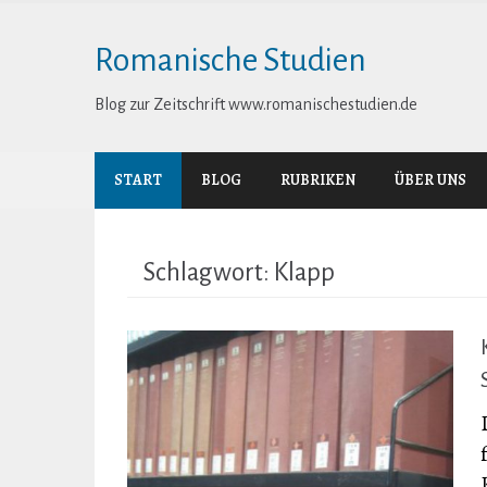
Skip
to
Romanische Studien
content
Blog zur Zeitschrift www.romanischestudien.de
START
BLOG
RUBRIKEN
ÜBER UNS
Schlagwort:
Klapp