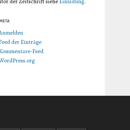
tor der Zeitschrift siehe
Einladung
.
META
Anmelden
Feed der Einträge
Kommentare-Feed
WordPress.org