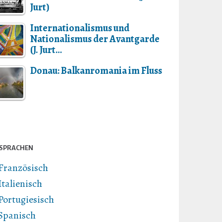
Jurt)
Internationalismus und
Nationalismus der Avantgarde
(J. Jurt…
Donau: Balkanromania im Fluss
SPRACHEN
Französisch
Italienisch
Portugiesisch
Spanisch