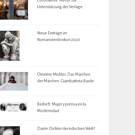
Coronakrise: Aufruf zur
Unterstützung der Verlage
Neue Einträge im
Romanistenlexikon 2020
Christine Michler, Das Märchen
der Märchen: Giambattista Basile
Beiheft: Mujer y prensa en la
Modernidad
Dante Dichter der irdischen Welt?