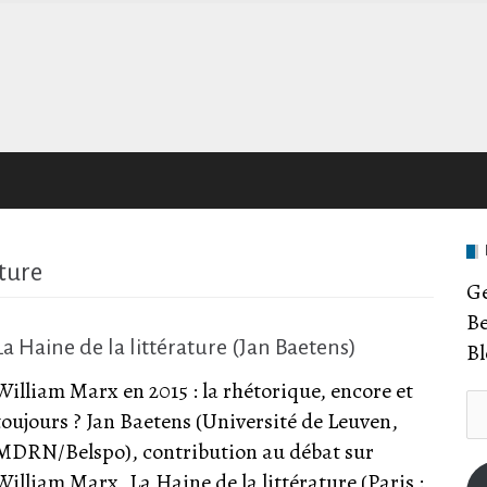
ature
Ge
Be
La Haine de la littérature (Jan Baetens)
Bl
William Marx en 2015 : la rhétorique, encore et
E-
toujours ? Jan Baetens (Université de Leuven,
Ma
MDRN/Belspo), contribution au débat sur
Ad
William Marx, La Haine de la littérature (Paris :