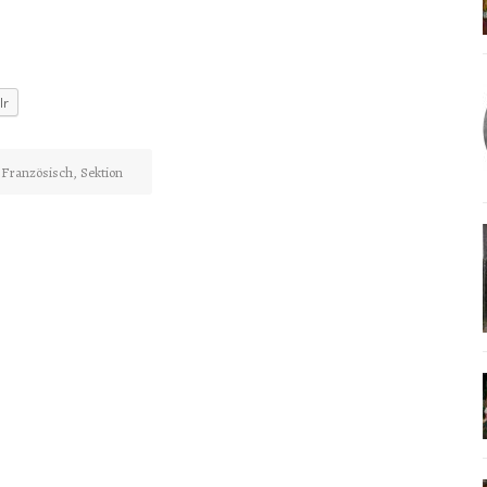
lr
Französisch
,
Sektion