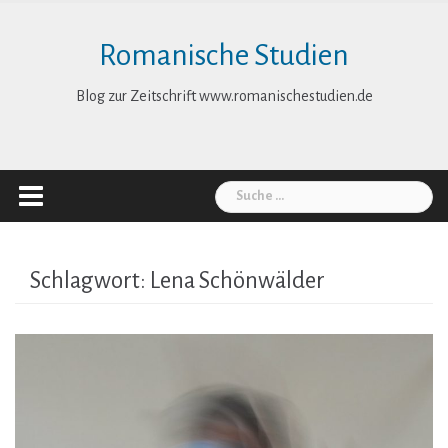
Skip
to
Romanische Studien
content
Blog zur Zeitschrift www.romanischestudien.de
Suche
nach:
Schlagwort:
Lena Schönwälder