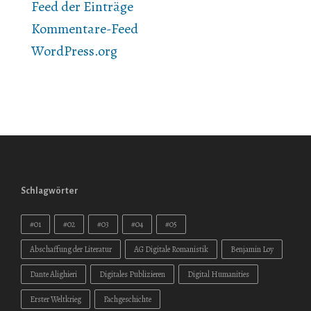
Feed der Einträge
Kommentare-Feed
WordPress.org
Schlagwörter
#01
#02
#03
#04
#05
Abschaffung der Literatur
AG Digitale Romanistik
Benjamin Loy
Dante Alighieri
Digitales Publizieren
Digital Humanities
Erster Weltkrieg
Fachgeschichte