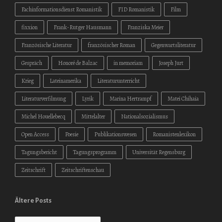
Fachinformationsdienst Romanistik
FID Romanistik
Film
fixxion
Frank-Rutger Hausmann
Franziska Meier
Französische Literatur
französischer Roman
Gegenwartsliteratur
Gespräch
Honoré de Balzac
in memoriam
Joseph Jurt
Krieg
Lateinamerika
Literaturunterricht
Literaturverfilmung
Lyrik
Marina Hertrampf
Matei Chihaia
Michel Houellebecq
Mittelalter
Nationalsozialismus
Open Access
Poesie
Publikationswesen
Romanistenlexikon
Tagungsbericht
Tagungsprogramm
Universität Regensburg
Zeitschrift
Zeitschriftenschau
Ältere Posts
Ältere