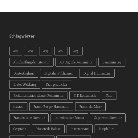
Schlagwörter
#01
#02
#03
#04
#05
Abschaffung der Literatur
AG Digitale Romanistik
Benjamin Loy
Dante Alighieri
Digitales Publizieren
Digital Humanities
Erster Weltkrieg
Fachgeschichte
Fachinformationsdienst Romanistik
FID Romanistik
Film
fixxion
Frank-Rutger Hausmann
Franziska Meier
Französische Literatur
französischer Roman
Gegenwartsliteratur
Gespräch
Honoré de Balzac
in memoriam
Joseph Jurt