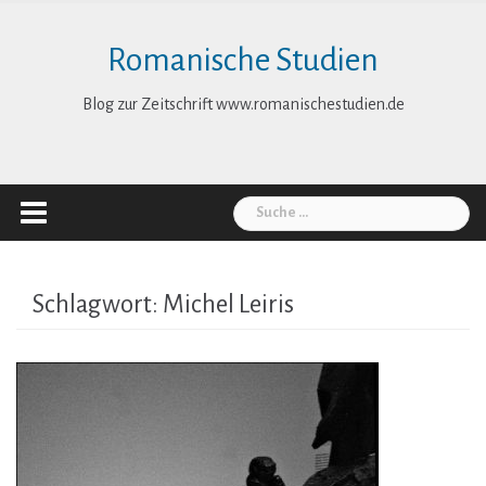
Skip
to
Romanische Studien
content
Blog zur Zeitschrift www.romanischestudien.de
Suche
nach:
Schlagwort:
Michel Leiris