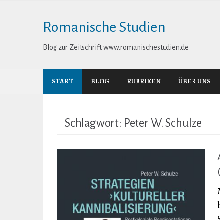
Skip
to
Romanische Studien
content
Blog zur Zeitschrift www.romanischestudien.de
START
BLOG
RUBRIKEN
ÜBER UNS
Schlagwort:
Peter W. Schulze