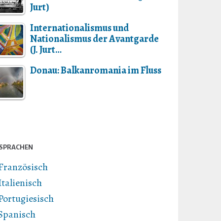
Jurt)
Internationalismus und
Nationalismus der Avantgarde
(J. Jurt…
Donau: Balkanromania im Fluss
SPRACHEN
Französisch
Italienisch
Portugiesisch
Spanisch