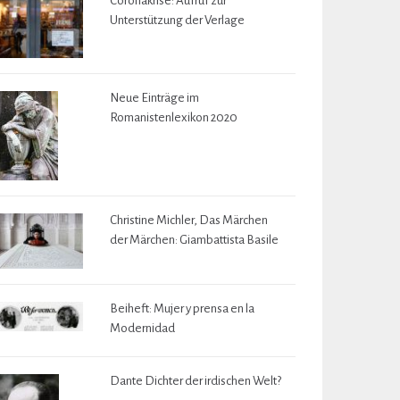
Coronakrise: Aufruf zur
Unterstützung der Verlage
Neue Einträge im
Romanistenlexikon 2020
Christine Michler, Das Märchen
der Märchen: Giambattista Basile
Beiheft: Mujer y prensa en la
Modernidad
Dante Dichter der irdischen Welt?