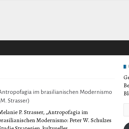
Ge
Be
Antropofagia im brasilianischen Modernismo
Bl
(M. Strasser)
E-
Melanie P. Strasser, „Antropofagia im
Ma
brasilianischen Modernismo: Peter W. Schulzes
Ad
Studie Strategien ‚kultureller