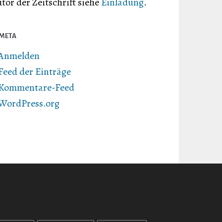
tor der Zeitschrift siehe
Einladung
.
META
Anmelden
Feed der Einträge
Kommentare-Feed
WordPress.org