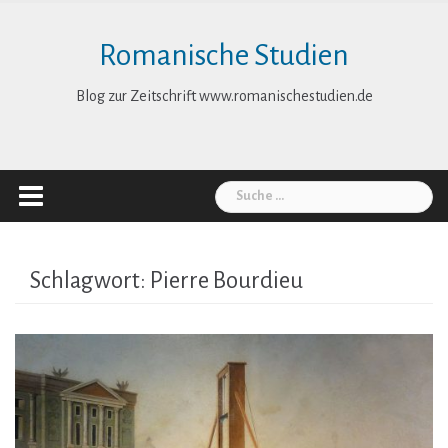
Skip
to
Romanische Studien
content
Blog zur Zeitschrift www.romanischestudien.de
Suche
nach:
Schlagwort:
Pierre Bourdieu