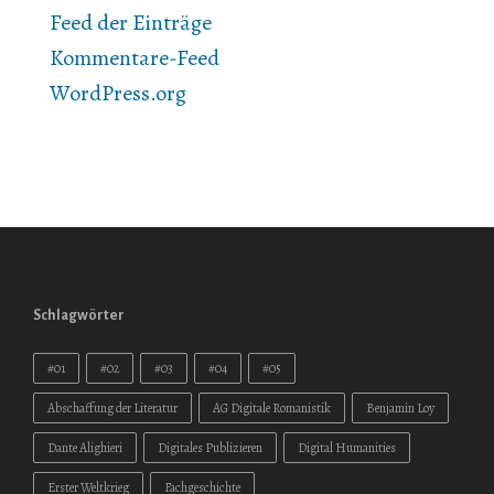
Feed der Einträge
Kommentare-Feed
WordPress.org
Schlagwörter
#01
#02
#03
#04
#05
Abschaffung der Literatur
AG Digitale Romanistik
Benjamin Loy
Dante Alighieri
Digitales Publizieren
Digital Humanities
Erster Weltkrieg
Fachgeschichte