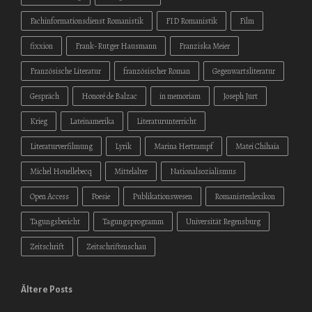
Fachinformationsdienst Romanistik
FID Romanistik
Film
fixxion
Frank-Rutger Hausmann
Franziska Meier
Französische Literatur
französischer Roman
Gegenwartsliteratur
Gespräch
Honoré de Balzac
in memoriam
Joseph Jurt
Krieg
Lateinamerika
Literaturunterricht
Literaturverfilmung
Lyrik
Marina Hertrampf
Matei Chihaia
Michel Houellebecq
Mittelalter
Nationalsozialismus
Open Access
Poesie
Publikationswesen
Romanistenlexikon
Tagungsbericht
Tagungsprogramm
Universität Regensburg
Zeitschrift
Zeitschriftenschau
Ältere Posts