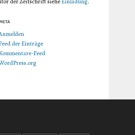
tor der Zeitschrift siehe
Einladung
.
META
Anmelden
Feed der Einträge
Kommentare-Feed
WordPress.org