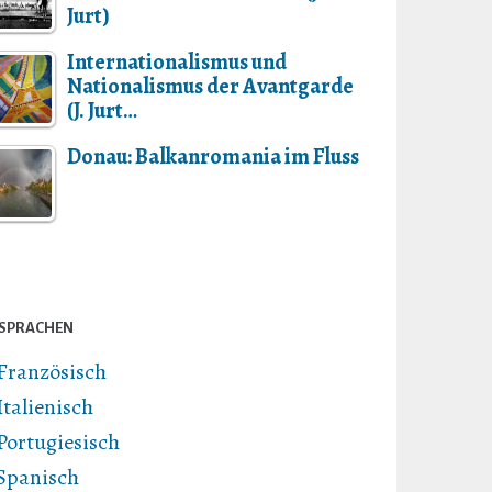
Jurt)
Internationalismus und
Nationalismus der Avantgarde
(J. Jurt…
Donau: Balkanromania im Fluss
SPRACHEN
Französisch
Italienisch
Portugiesisch
Spanisch