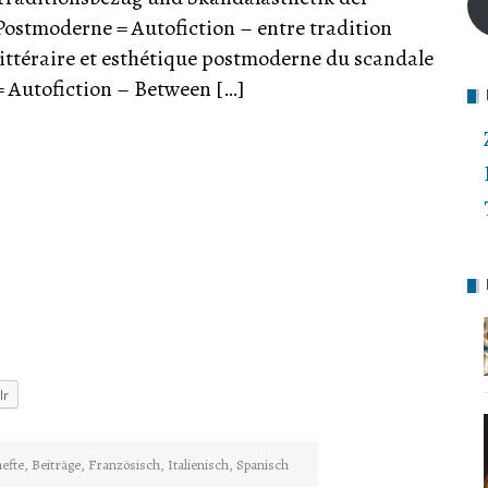
Postmoderne = Autofiction – entre tradition
littéraire et esthétique postmoderne du scandale
= Autofiction – Between […]
lr
efte
,
Beiträge
,
Französisch
,
Italienisch
,
Spanisch