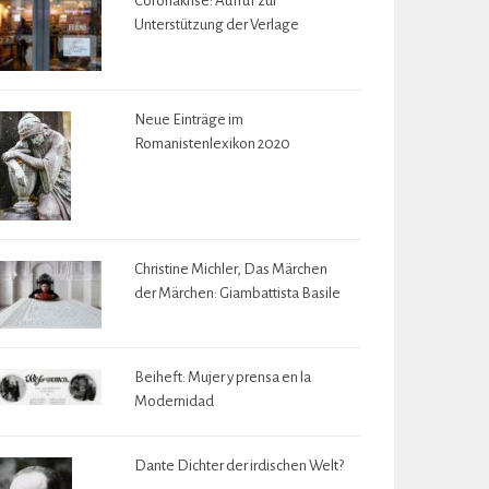
Coronakrise: Aufruf zur
Unterstützung der Verlage
Neue Einträge im
Romanistenlexikon 2020
Christine Michler, Das Märchen
der Märchen: Giambattista Basile
Beiheft: Mujer y prensa en la
Modernidad
Dante Dichter der irdischen Welt?