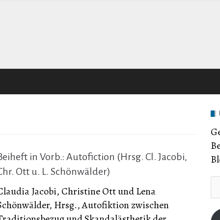
Ge
Be
Beiheft in Vorb.: Autofiction (Hrsg. Cl. Jacobi,
Bl
Chr. Ott u. L. Schönwälder)
E-
Claudia Jacobi, Christine Ott und Lena
Ma
Schönwälder, Hrsg., Autofiktion zwischen
Ad
Traditionsbezug und Skandalästhetik der