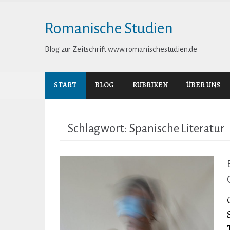
Skip
to
Romanische Studien
content
Blog zur Zeitschrift www.romanischestudien.de
START
BLOG
RUBRIKEN
ÜBER UNS
Schlagwort:
Spanische Literatur