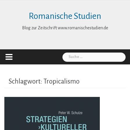
Skip
to
Romanische Studien
content
Blog zur Zeitschrift www.romanischestudien.de
Suche
nach:
Schlagwort:
Tropicalismo