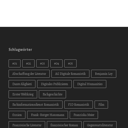
Schlagwörter
#01
#02
#03
#04
#05
Abschaffung der Literatur
AG Digitale Romanistik
Benjamin Loy
Dante Alighieri
Digitales Publizieren
Digital Humanities
Erster Weltkrieg
Fachgeschichte
Fachinformationsdienst Romanistik
FID Romanistik
Film
fixxion
Frank-Rutger Hausmann
Franziska Meier
Französische Literatur
französischer Roman
Gegenwartsliteratur