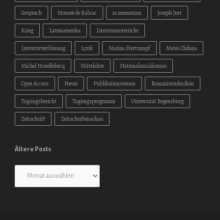
Gespräch
Honoré de Balzac
in memoriam
Joseph Jurt
Krieg
Lateinamerika
Literaturunterricht
Literaturverfilmung
Lyrik
Marina Hertrampf
Matei Chihaia
Michel Houellebecq
Mittelalter
Nationalsozialismus
Open Access
Poesie
Publikationswesen
Romanistenlexikon
Tagungsbericht
Tagungsprogramm
Universität Regensburg
Zeitschrift
Zeitschriftenschau
Ältere Posts
Ältere
Posts