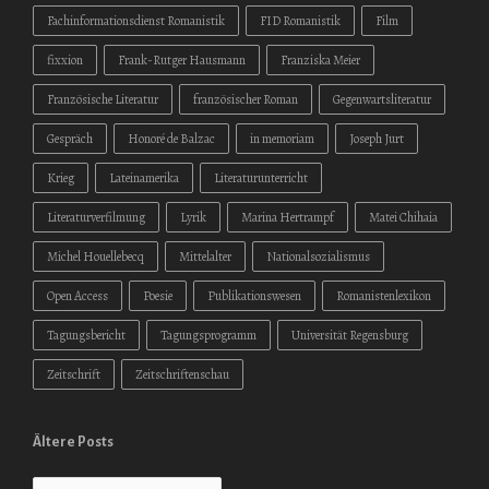
Fachinformationsdienst Romanistik
FID Romanistik
Film
fixxion
Frank-Rutger Hausmann
Franziska Meier
Französische Literatur
französischer Roman
Gegenwartsliteratur
Gespräch
Honoré de Balzac
in memoriam
Joseph Jurt
Krieg
Lateinamerika
Literaturunterricht
Literaturverfilmung
Lyrik
Marina Hertrampf
Matei Chihaia
Michel Houellebecq
Mittelalter
Nationalsozialismus
Open Access
Poesie
Publikationswesen
Romanistenlexikon
Tagungsbericht
Tagungsprogramm
Universität Regensburg
Zeitschrift
Zeitschriftenschau
Ältere Posts
Ältere