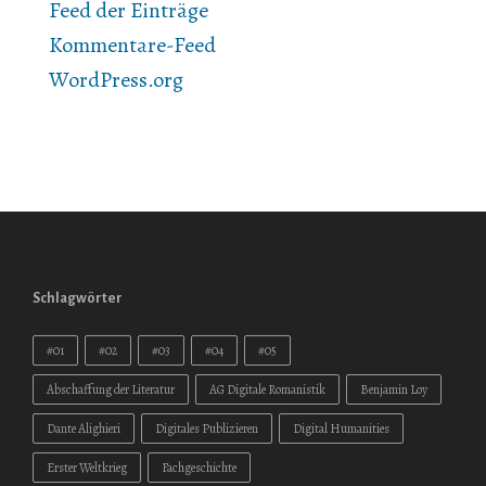
Feed der Einträge
Kommentare-Feed
WordPress.org
Schlagwörter
#01
#02
#03
#04
#05
Abschaffung der Literatur
AG Digitale Romanistik
Benjamin Loy
Dante Alighieri
Digitales Publizieren
Digital Humanities
Erster Weltkrieg
Fachgeschichte