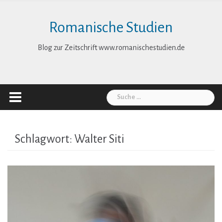
Skip
to
Romanische Studien
content
Blog zur Zeitschrift www.romanischestudien.de
Suche
nach:
Schlagwort:
Walter Siti