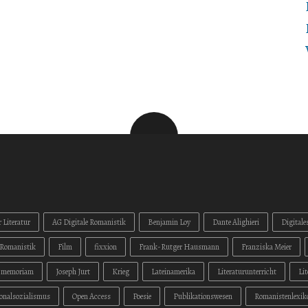
 Literatur
AG Digitale Romanistik
Benjamin Loy
Dante Alighieri
Digitale
Romanistik
Film
fixxion
Frank-Rutger Hausmann
Franziska Meier
n memoriam
Joseph Jurt
Krieg
Lateinamerika
Literaturunterricht
Li
onalsozialismus
Open Access
Poesie
Publikationswesen
Romanistenlexik