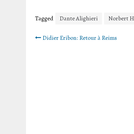
Tagged
Dante Alighieri
Norbert 
Beitrags-
Didier Eribon: Retour à Reims
Navigation