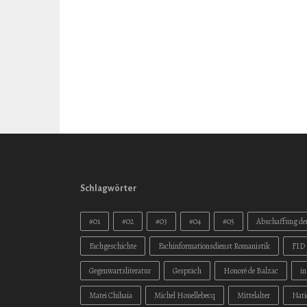
Schlagwörter
#01
#02
#03
#04
#05
Abschaffung der
Fachgeschichte
Fachinformationsdienst Romanistik
FID 
Gegenwartsliteratur
Gespräch
Honoré de Balzac
i
Matei Chihaia
Michel Houellebecq
Mittelalter
Nati