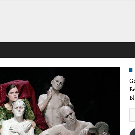
Ge
Be
Bl
E-
Ma
Ad