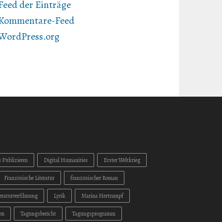
Feed der Einträge
Kommentare-Feed
WordPress.org
s Publizieren
Digital Humanities
Erster Weltkrieg
Französische Literatur
französischer Roman
teraturverfilmung
Lyrik
Marina Hertrampf
on
Tagungsbericht
Tagungsprogramm