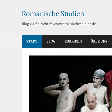
Skip
to
Romanische Studien
content
Blog zur Zeitschrift www.romanischestudien.de
START
BLOG
RUBRIKEN
ÜBER UNS