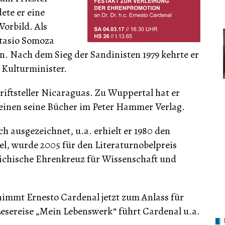
ete er eine
orbild. Als
stasio Somoza
n. Nach dem Sieg der Sandinisten 1979 kehrte er
Kulturminister.
riftsteller Nicaraguas. Zu Wuppertal hat er
heinen seine Bücher im Peter Hammer Verlag.
 ausgezeichnet, u.a. erhielt er 1980 den
l, wurde 2005 für den Literaturnobelpreis
ichische Ehrenkreuz für Wissenschaft und
immt Ernesto Cardenal jetzt zum Anlass für
Lesereise „Mein Lebenswerk“ führt Cardenal u.a.