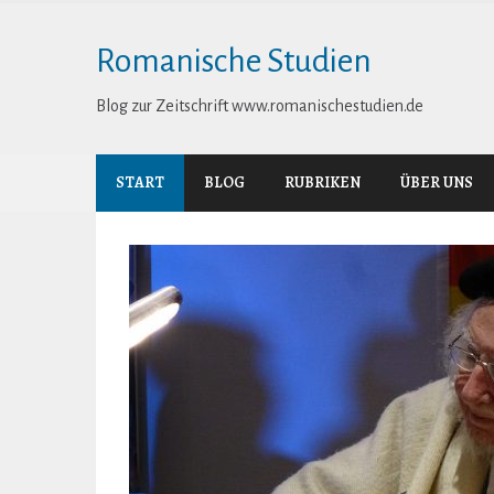
Skip
to
Romanische Studien
content
Blog zur Zeitschrift www.romanischestudien.de
START
BLOG
RUBRIKEN
ÜBER UNS