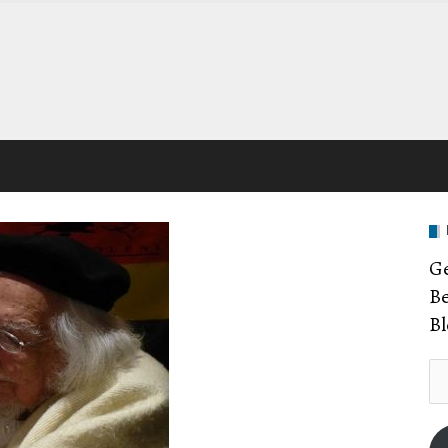
Ge
Be
Bl
E-
Ma
Ad