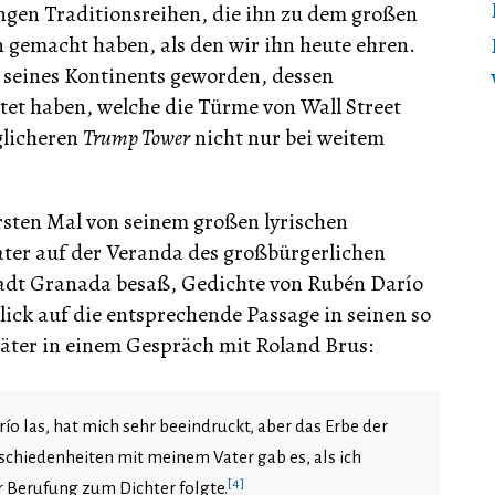
angen Traditionsreihen, die ihn zu dem großen
n gemacht haben, als den wir ihn heute ehren.
 seines Kontinents geworden, dessen
et haben, welche die Türme von Wall Street
glicheren
Trump Tower
nicht nur bei weitem
ersten Mal von seinem großen lyrischen
Vater auf der Veranda des großbürgerlichen
Stadt Granada besaß, Gedichte von Rubén Darío
lick auf die entsprechende Passage in seinen so
päter in einem Gespräch mit Roland Brus:
ío las, hat mich sehr beeindruckt, aber das Erbe der
rschiedenheiten mit meinem Vater gab es, als ich
[4]
er Berufung zum Dichter folgte.