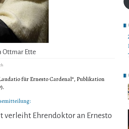
n Ottmar Ette
ch
 Laudatio für Ernesto Cardenal“, Publikation
).
semitteilung:
ät verleiht Ehrendoktor an Ernesto