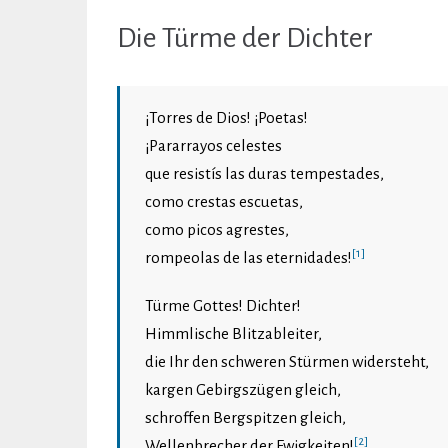
Die Türme der Dichter
¡Torres de Dios! ¡Poetas!
¡Pararrayos celestes
que resistís las duras tempestades,
como crestas escuetas,
como picos agrestes,
[1]
rompeolas de las eternidades!
Türme Gottes! Dichter!
Himmlische Blitzableiter,
die Ihr den schweren Stürmen widersteht,
kargen Gebirgszügen gleich,
schroffen Bergspitzen gleich,
[2]
Wellenbrecher der Ewigkeiten!