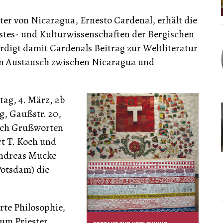
er von Nicaragua, Ernesto Cardenal, erhält die
stes- und Kulturwissenschaften der Bergischen
rdigt damit Cardenals Beitrag zur Weltliteratur
en Austausch zwischen Nicaragua und
tag, 4. März, ab
g, Gaußstr. 20,
Nach Grußworten
rt T. Koch und
ndreas Mucke
Potsdam) die
rte Philosophie,
zum Priester