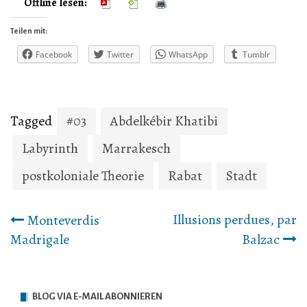
Offline lesen:
Teilen mit:
Facebook
Twitter
WhatsApp
Tumblr
Tagged
#03
Abdelkébir Khatibi
Labyrinth
Marrakesch
postkoloniale Theorie
Rabat
Stadt
Beitrags-
Illusions perdues, par
Monteverdis
Madrigale
Balzac
Navigation
BLOG VIA E-MAIL ABONNIEREN