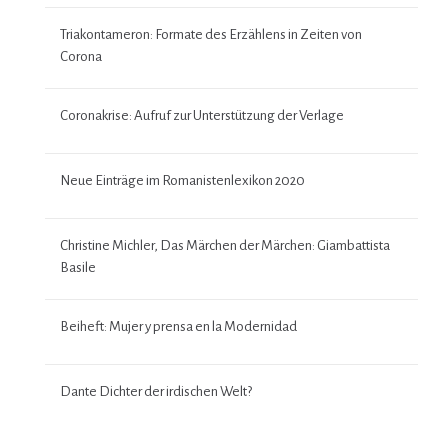
Triakontameron: Formate des Erzählens in Zeiten von
Corona
Coronakrise: Aufruf zur Unterstützung der Verlage
Neue Einträge im Romanistenlexikon 2020
Christine Michler, Das Märchen der Märchen: Giambattista
Basile
Beiheft: Mujer y prensa en la Modernidad
Dante Dichter der irdischen Welt?