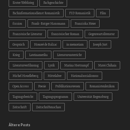
Erster Weltkrieg
Fachgeschichte
Fachinformationsdienst Romanistik
FID Romanistik
Film
fixxion
Frank-Rutger Hausmann
Franziska Meier
Französische Literatur
französischer Roman
Gegenwartsliteratur
Gespräch
Honoré de Balzac
in memoriam
Joseph Jurt
Krieg
Lateinamerika
Literaturunterricht
Literaturverfilmung
Lyrik
Marina Hertrampf
Matei Chihaia
Michel Houellebecq
Mittelalter
Nationalsozialismus
Open Access
Poesie
Publikationswesen
Romanistenlexikon
Tagungsbericht
Tagungsprogramm
Universität Regensburg
Zeitschrift
Zeitschriftenschau
Ältere Posts