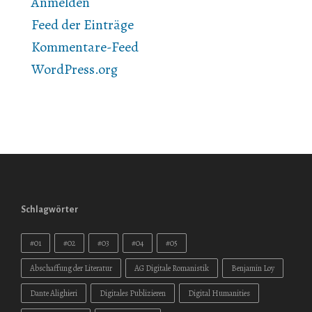
Anmelden
Feed der Einträge
Kommentare-Feed
WordPress.org
Schlagwörter
#01
#02
#03
#04
#05
Abschaffung der Literatur
AG Digitale Romanistik
Benjamin Loy
Dante Alighieri
Digitales Publizieren
Digital Humanities