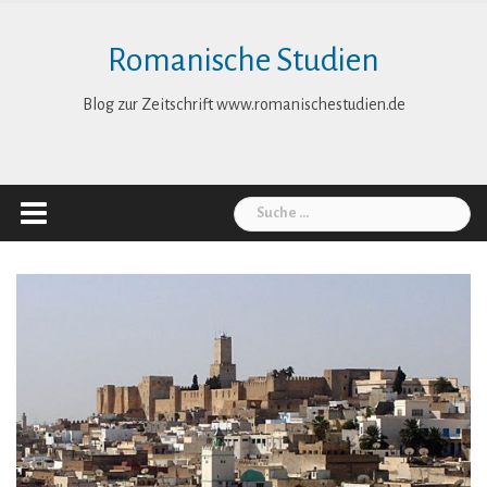
Skip
to
Romanische Studien
content
Blog zur Zeitschrift www.romanischestudien.de
Suche
nach: