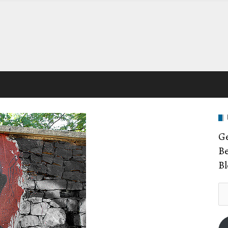
Ge
Be
Bl
E-
Ma
Ad