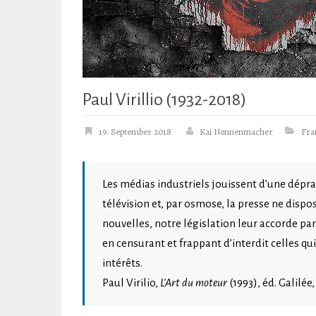
Paul Virillio (1932-2018)
19. September 2018
Kai Nonnenmacher
Fra
Les médias industriels jouissent d’une déprav
télévision et, par osmose, la presse ne dispo
nouvelles, notre législation leur accorde pa
en censurant et frappant d’interdit celles qu
intérêts.
Paul Virilio,
L’Art du moteur
(1993), éd. Galilée, 