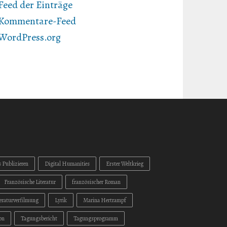
Feed der Einträge
Kommentare-Feed
WordPress.org
s Publizieren
Digital Humanities
Erster Weltkrieg
Französische Literatur
französischer Roman
teraturverfilmung
Lyrik
Marina Hertrampf
on
Tagungsbericht
Tagungsprogramm