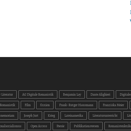
 Literatur
AG Digitale Romanistik
Benjamin Loy
Dante Alighieri
Digitale
Romanistik
Film
fixxion
Frank-Rutger Hausmann
Franziska Meier
n memoriam
Joseph Jurt
Krieg
Lateinamerika
Literaturunterricht
Li
onalsozialismus
Open Access
Poesie
Publikationswesen
Romanistenlexik