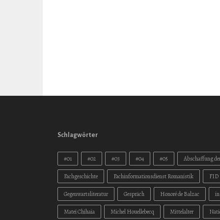
Schlagwörter
#01
#02
#03
#04
#05
Abschaffung der
Fachgeschichte
Fachinformationsdienst Romanistik
FID 
Gegenwartsliteratur
Gespräch
Honoré de Balzac
i
Matei Chihaia
Michel Houellebecq
Mittelalter
Nati