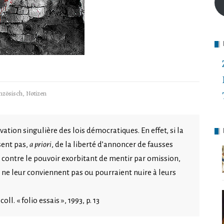
nzösisch
,
Notizen
ation singulière des lois démocratiques. En effet, si la
sent pas,
a priori
, de la liberté d’annoncer de fausses
r contre le pouvoir exorbitant de mentir par omission,
i ne leur conviennent pas ou pourraient nuire à leurs
coll. « folio essais », 1993, p. 13