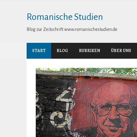
Skip
to
Romanische Studien
content
Blog zur Zeitschrift www.romanischestudien.de
START
BLOG
RUBRIKEN
ÜBER UNS