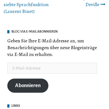
siebte Sprachfunktion
Deville
Navigation
(Laurent Binet)
BLOG VIA E-MAIL ABONNIEREN
Geben Sie Ihre E-Mail-Adresse an, um
Benachrichtigungen über neue Blogeinträge
via E-Mail zu erhalten.
E-
Mail-
Adresse
Abonnieren
LINKS