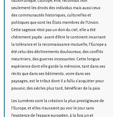
nation unique. L’Europe, elle, reconnaît non
seulement les droits des individus mais aussi ceux
des communautés historiques, culturelles et
politiques que sont les États membres de l’Union.
Cette sagesse n’est pas un don du ciel, elle a été
chèrement payée : avant d’être le continent incarnant
la tolérance et la reconnaissance mutuelle, l’Europe a
été celui des déchirements douloureux, des conflits
meurtriers, des guerres incessantes. Cette longue
expérience dont elle garde la mémoire, tant dans ses
récits que dans ses bâtiments, voire dans ses
paysages, est le tribut dont il a fallu s’acquitter pour
pouvoir, des siècles plus tard, bénéficier de la paix.
Les Lumières sont la création la plus prestigieuse de
l’Europe, et elles n’auraient pu voir le jour sans
l’existence de l’espace européen, à la fois un et