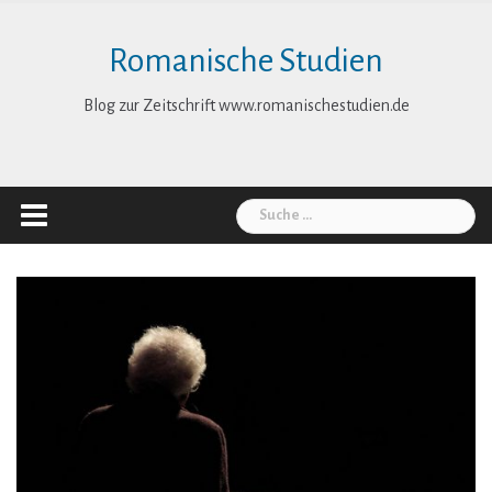
Skip
to
Romanische Studien
content
Blog zur Zeitschrift www.romanischestudien.de
Suche
nach: