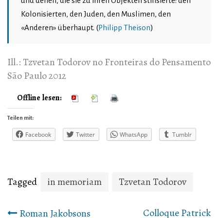
und denen, die sie zu ihren Objekten stilisierte: den
Kolonisierten, den Juden, den Muslimen, den
«Anderen» überhaupt. (
Philipp Theison
)
Ill.:
Tzvetan Todorov no Fronteiras do Pensamento
São Paulo 2012
Offline lesen:
Teilen mit:
Facebook
Twitter
WhatsApp
Tumblr
Tagged
in memoriam
Tzvetan Todorov
Beitrags-
Colloque Patrick
Roman Jakobsons