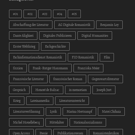
#01
#02
#03
#04
#05
Abschaffung der Literatur
AG Digitale Romanistik
Benjamin Loy
Dante Alighieri
Digitales Publizieren
Digital Humanities
Erster Weltkrieg
Fachgeschichte
Fachinformationsdienst Romanistik
FID Romanistik
Film
fixxion
Frank-Rutger Hausmann
Franziska Meier
Französische Literatur
französischer Roman
Gegenwartsliteratur
Gespräch
Honoré de Balzac
in memoriam
Joseph Jurt
Krieg
Lateinamerika
Literaturunterricht
Literaturverfilmung
Lyrik
Marina Hertrampf
Matei Chihaia
Michel Houellebecq
Mittelalter
Nationalsozialismus
Open Access
Poesie
Publikationswesen
Romanistenlexikon