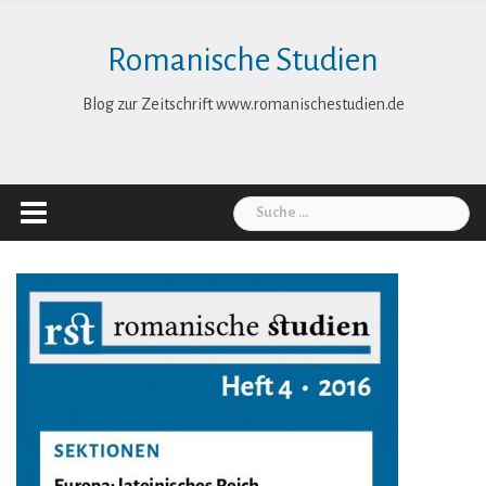
Skip
to
Romanische Studien
content
Blog zur Zeitschrift www.romanischestudien.de
Suche
nach: