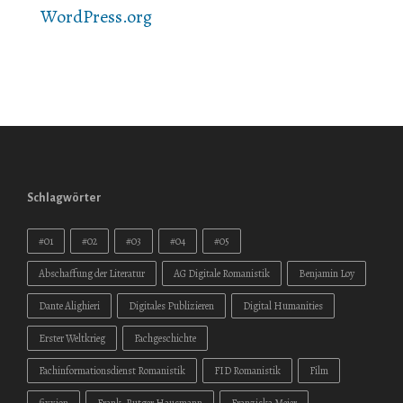
WordPress.org
Schlagwörter
#01
#02
#03
#04
#05
Abschaffung der Literatur
AG Digitale Romanistik
Benjamin Loy
Dante Alighieri
Digitales Publizieren
Digital Humanities
Erster Weltkrieg
Fachgeschichte
Fachinformationsdienst Romanistik
FID Romanistik
Film