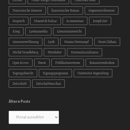
fixxion
Frank-Rutger Hausmann
Franziska Meier
Französische Literatur
französischer Roman
Gegenwartsliteratur
Gespräch
Honoré de Balzac
in memoriam
Joseph Jurt
Krieg
Lateinamerika
Literaturunterricht
Literaturverfilmung
Lyrik
Marina Hertrampf
Matei Chihaia
Michel Houellebecq
Mittelalter
Nationalsozialismus
Open Access
Poesie
Publikationswesen
Romanistenlexikon
Tagungsbericht
Tagungsprogramm
Universität Regensburg
Zeitschrift
Zeitschriftenschau
Ältere Posts
Ältere
Posts