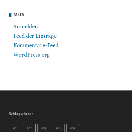
META
Anmelden
Feed der Einträge
Kommentare-Feed
WordPress.org
Schlagwörter
#01
#02
#03
#04
#05