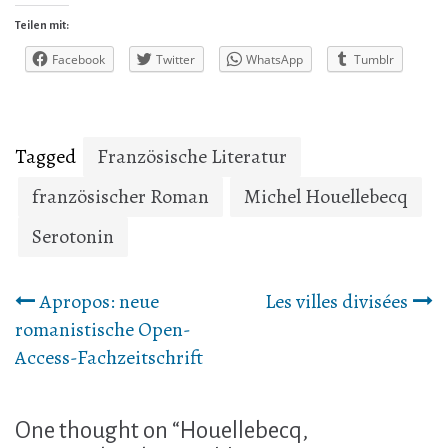
Teilen mit:
Facebook
Twitter
WhatsApp
Tumblr
Tagged
Französische Literatur
französischer Roman
Michel Houellebecq
Serotonin
Beitrags-
Apropos: neue
Les villes divisées
romanistische Open-
Navigation
Access-Fachzeitschrift
One thought on “
Houellebecq,