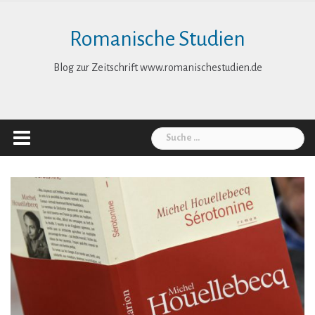
Skip
to
Romanische Studien
content
Blog zur Zeitschrift www.romanischestudien.de
Suche
nach: