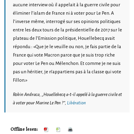
aucune interview où il appelait à la guerre civile pour
éliminer l’islam de France ni à voter pour Le Pen. A
l’inverse même, interrogé sur ses opinions politiques
entre les deux tours de la présidentielle de 2017 sur le
plateau de l’Emission politique, Houellebecq avait
répondu : «Que je le veuille ou non, je fais partie de la
France qui vote Macron parce que je suis trop riche
pour voter Le Pen ou Mélenchon. Et comme je ne suis
pas un héritier, je n’appartiens pas à la classe qui vote
Fillon.»
Robin Andraca, „Houellebecq a-t-il appelé à la guerre civile et
à voter pour Marine Le Pen ?“,
Libération
Offline lesen: