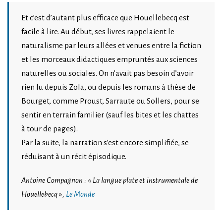
Et c’est d’autant plus efficace que Houellebecq est
facile à lire. Au début, ses livres rappelaient le
naturalisme par leurs allées et venues entre la fiction
et les morceaux didactiques empruntés aux sciences
naturelles ou sociales. On n’avait pas besoin d’avoir
rien lu depuis Zola, ou depuis les romans à thèse de
Bourget, comme Proust, Sarraute ou Sollers, pour se
sentir en terrain familier (sauf les bites et les chattes
à tour de pages).
Par la suite, la narration s’est encore simplifiée, se
réduisant à un récit épisodique.
Antoine Compagnon : « La langue plate et instrumentale de
Houellebecq »,
Le Monde