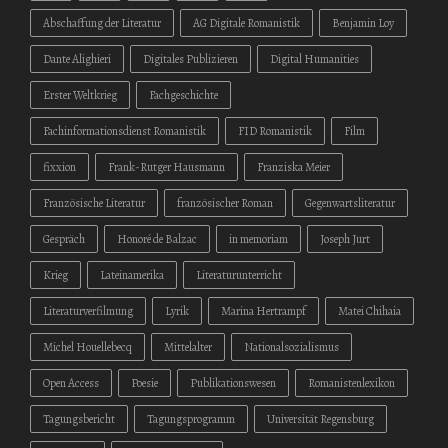
Abschaffung der Literatur
AG Digitale Romanistik
Benjamin Loy
Dante Alighieri
Digitales Publizieren
Digital Humanities
Erster Weltkrieg
Fachgeschichte
Fachinformationsdienst Romanistik
FID Romanistik
Film
fixxion
Frank-Rutger Hausmann
Franziska Meier
Französische Literatur
französischer Roman
Gegenwartsliteratur
Gespräch
Honoré de Balzac
in memoriam
Joseph Jurt
Krieg
Lateinamerika
Literaturunterricht
Literaturverfilmung
Lyrik
Marina Hertrampf
Matei Chihaia
Michel Houellebecq
Mittelalter
Nationalsozialismus
Open Access
Poesie
Publikationswesen
Romanistenlexikon
Tagungsbericht
Tagungsprogramm
Universität Regensburg