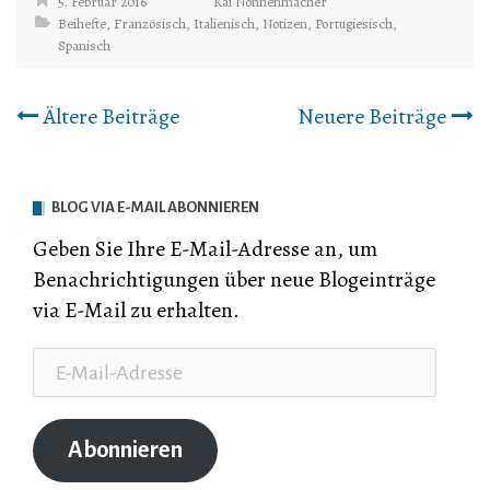
5. Februar 2016
Kai Nonnenmacher
Beihefte
,
Französisch
,
Italienisch
,
Notizen
,
Portugiesisch
,
Spanisch
Beitrags-
Ältere Beiträge
Neuere Beiträge
Navigation
BLOG VIA E-MAIL ABONNIEREN
Geben Sie Ihre E-Mail-Adresse an, um
Benachrichtigungen über neue Blogeinträge
via E-Mail zu erhalten.
E-
Mail-
Adresse
Abonnieren