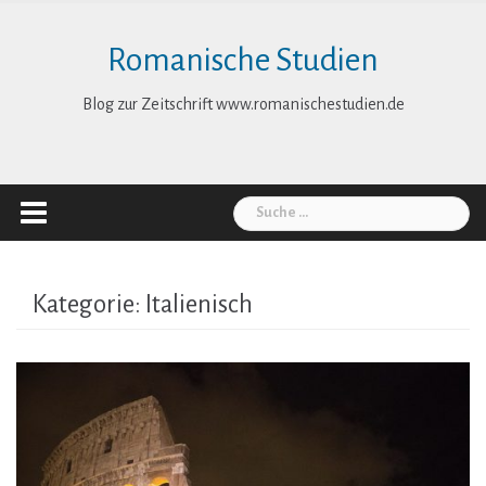
Skip
to
Romanische Studien
content
Blog zur Zeitschrift www.romanischestudien.de
Suche
nach:
Kategorie:
Italienisch