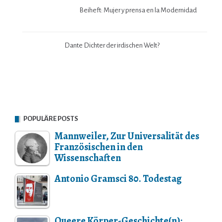
Dante Dichter der irdischen Welt?
POPULÄRE POSTS
Mannweiler, Zur Universalität des
Französischen in den
Wissenschaften
Antonio Gramsci 80. Todestag
Queere Körper-Geschichte(n):
Mathieu Riboulet (Chr. Behrens)
Der Mai 68 der Schriftsteller in